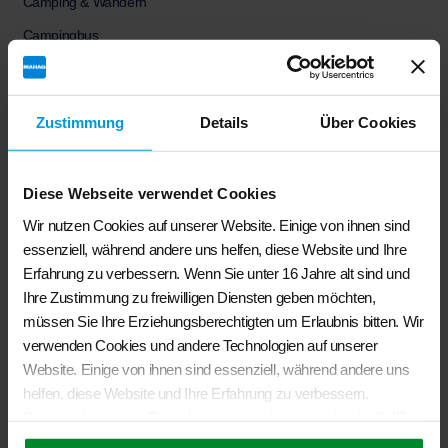
Camping & Wandern
Campingbus
Fahrzeug Aussen
Fahrzeug Innen
Zustimmung
Details
Über Cookies
Unkategorisiert
Diese Webseite verwendet Cookies
Aktion %
Wir nutzen Cookies auf unserer Website. Einige von ihnen sind
essenziell, während andere uns helfen, diese Website und Ihre
Erfahrung zu verbessern. Wenn Sie unter 16 Jahre alt sind und
BRANDRUP®- Antirutsch-/ Schutzmatten
Ihre Zustimmung zu freiwilligen Diensten geben möchten,
Ursprünglicher
Aktueller
€
52,00
€
35,90
müssen Sie Ihre Erziehungsberechtigten um Erlaubnis bitten. Wir
Preis
Preis
verwenden Cookies und andere Technologien auf unserer
war:
ist:
BRANDRUP®- iXTEND® Spannbettlaken für Brandrup-
Website. Einige von ihnen sind essenziell, während andere uns
€52,00
€35,90.
iXTEND Faltbett VW T6/T5 Multivan/California Beach
helfen, diese Website und Ihre Erfahrung zu verbessern.
Ursprünglicher
Aktueller
€
69,90
€
54,99
Personenbezogene Daten können verarbeitet werden (z. B. IP-
Preis
Preis
Adressen), z. B. für personalisierte Anzeigen und Inhalte oder