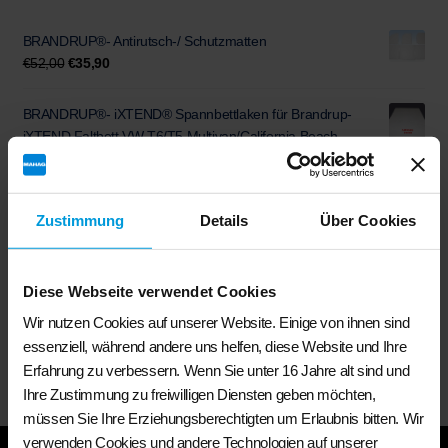
BRANDRUP®- Antirutsch-/ Schutzmatten
Ursprünglicher
Aktueller
€
52,00
€
35,90
Preis
Preis
war:
ist:
BRANDRUP®- iXTEND® Spannbettlaken für Brandrup-
€52,00
€35,90.
iXTEND Faltbett VW T6/T5 Multivan/California Beach
Ursprünglicher
Aktueller
€
69,90
€
54,99
Preis
Preis
war:
ist:
BRANDRUP® - iXTEND® Spannbettlaken für VW Grand
Zustimmung
Details
Über Cookies
€69,90
€54,99.
California 680, Heckbett, 3-teilig
Ursprünglicher
Aktueller
€
164,51
€
129,90
Preis
Preis
Diese Webseite verwendet Cookies
war:
ist:
BRANDRUP® - Veloursteppich Fahrerhaus VW- T6 Multivan,
€164,51
€129,90.
Wir nutzen Cookies auf unserer Website. Einige von ihnen sind
California Beach, Ocean, Coast
essenziell, während andere uns helfen, diese Website und Ihre
€
154,00
Erfahrung zu verbessern. Wenn Sie unter 16 Jahre alt sind und
Ihre Zustimmung zu freiwilligen Diensten geben möchten,
müssen Sie Ihre Erziehungsberechtigten um Erlaubnis bitten. Wir
verwenden Cookies und andere Technologien auf unserer