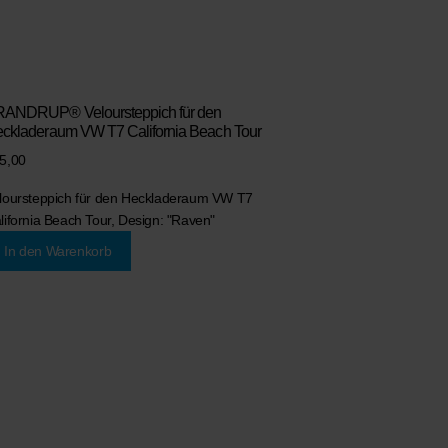
ANDRUP® Veloursteppich für den
ckladeraum VW T7 California Beach Tour
5,00
loursteppich für den Heckladeraum VW T7
lifornia Beach Tour, Design: "Raven"
In den Warenkorb