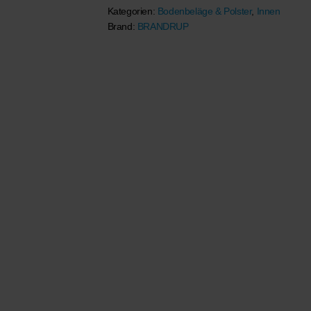
Kategorien:
Bodenbeläge & Polster
,
Innen
VW
Brand:
BRANDRUP
Grand
California
Menge