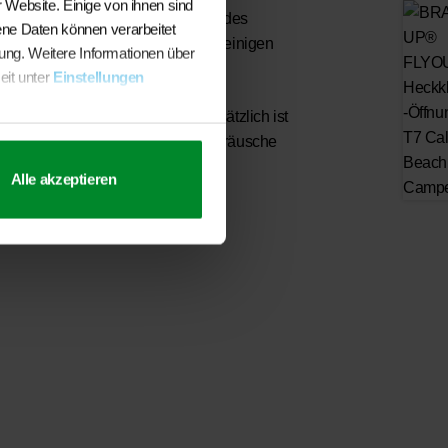
 Website. Einige von ihnen sind
arbeitet so, dass der Bodenbereich des
ene Daten können verarbeitet
 geschützt sind und sich leicht reinigen
sung. Weitere Informationen über
eit unter
Einstellungen
rial der California Modelle; zusätzlich ist
ung ausgestattet, die auch Fahrgeräusche
Alle akzeptieren