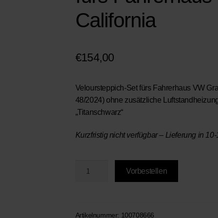
California
€
154,00
Veloursteppich-Set fürs Fahrerhaus VW Gra
48/2024) ohne zusätzliche Luftstandheiz
„Titanschwarz“
Kurzfristig nicht verfügbar – Lieferung in 
BRANDRUP®
Vorbestellen
Veloursteppiche
fürs
Fahrerhaus
der
Artikelnummer:
100708666