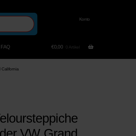
Konto
FAQ
€
0,00
0 Artikel
California
oursteppiche
s der VW Grand