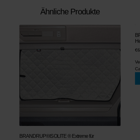
Ähnliche Produkte
BR
He
€
6
Ve
Ca
BRANDRUP®ISOLITE ® Extreme für