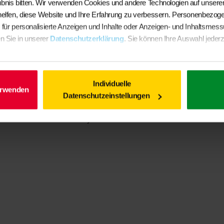
bnis bitten. Wir verwenden Cookies und andere Technologien auf unserer
Das Veloursteppich-Set fürs Fahrerhaus ist dreiteilig ver
helfen, diese Website und Ihre Erfahrung zu verbessern. Personenbezog
Fahrerhauses und der Durchgang wohnlich und gleichzeitig
. für personalisierte Anzeigen und Inhalte oder Anzeigen- und Inhaltsmes
lassen
n Sie in unserer
Datenschutzerklärung
. Sie können Ihre Auswahl jederz
Das Obermaterial entspricht dem Original-Bodenteppichmate
der Rücken mit einer rutschfesten, gummierten Beschicht
besser dämmt.
Individuelle
erwenden
Datenschutzeinstellungen
Design:
„Titanschwarz“.
Made in Germany.