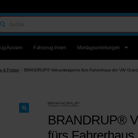
ducts
rch
eug Aussen
Fahrzeug Innen
Montageanleitungen
 & Polster
BRANDRUP® Veloursteppiche fürs Fahrerhaus der VW Grand 
BRANDRUP® Vel
fürs Fahrerhau