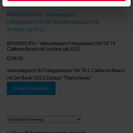
BRANDRUP® – Veloursteppich Fahrgastraum VW T6/ T5
California Beach mit 2er-Bank (ab 2011)
€
196,00
Veloursteppich für Fahrgastraum VW T6.1 California Beach
mit 2er-Bank (2011) Design "Titanschwarz"
In den Warenkorb
1–12 von 29 Ergebnissen werden angezeigt