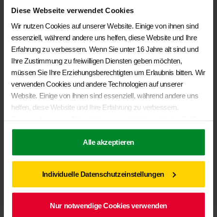
Beach mit 2er-Bank (ab 2011) Design "Palladium"
Diese Webseite verwendet Cookies
In den Warenkorb
Wir nutzen Cookies auf unserer Website. Einige von ihnen sind
essenziell, während andere uns helfen, diese Website und Ihre
Erfahrung zu verbessern. Wenn Sie unter 16 Jahre alt sind und
Ihre Zustimmung zu freiwilligen Diensten geben möchten,
müssen Sie Ihre Erziehungsberechtigten um Erlaubnis bitten. Wir
verwenden Cookies und andere Technologien auf unserer
Website. Einige von ihnen sind essenziell, während andere uns
helfen, diese Website und Ihre Erfahrung zu verbessern.
BRANDRUP® – Veloursteppich Fahrgastraum VW T6/ T5
Personenbezogene Daten können verarbeitet werden (z. B. IP-
California Beach mit 2er-Bank (ab 2011)
Adressen), z. B. für personalisierte Anzeigen und Inhalte oder
€
196,00
Anzeigen- und Inhaltsmessung. Weitere Informationen über die
Alle akzeptieren
Verwendung Ihrer Daten finden Sie in unserer
Veloursteppich für Fahrgastraum VW T6.1 California Beach
Datenschutzerklärung
. Sie können Ihre Auswahl jederzeit unter
mit 2er-Bank (ab 2011) Design "Palladium"
Individuelle Datenschutzeinstellungen
Einstellungen
widerrufen oder anpassen.
In den Warenkorb
Nur notwendige Cookies verwenden