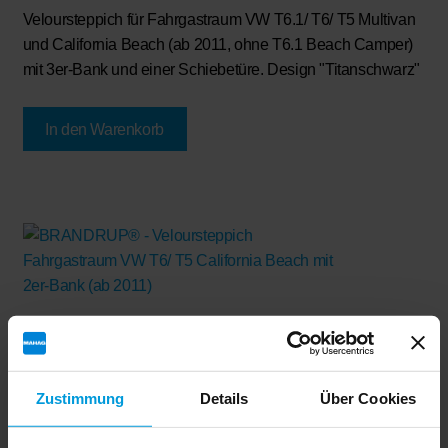
Veloursteppich für Fahrgastraum VW T6.1/ T6/ T5 Multivan
und California Beach (ab 2011, ohne T6.1 Beach Camper)
mit 3er-Bank und einer Schiebetüre. Design "Titanschwarz"
In den Warenkorb
BRANDRUP® – Veloursteppich Fahrgastraum VW T6/ T5
California Beach mit 2er-Bank (ab 2011)
€
196,00
Zustimmung
Details
Über Cookies
Veloursteppich für Fahrgastraum VW T6/ T5 California