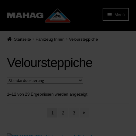
Menü
Startseite
Fahrzeug Innen
Veloursteppiche
Veloursteppiche
1–12 von 29 Ergebnissen werden angezeigt
rmenü
lappen
1
2
3