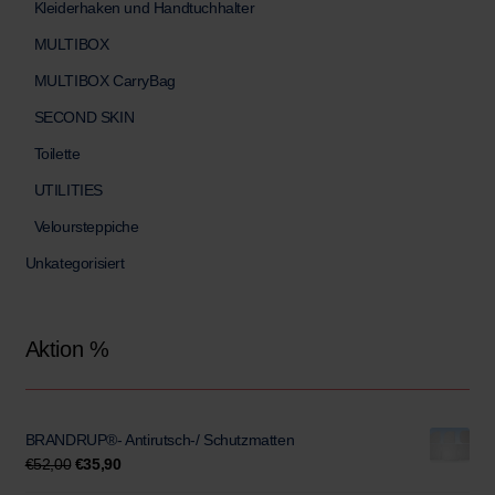
Kleiderhaken und Handtuchhalter
MULTIBOX
MULTIBOX CarryBag
SECOND SKIN
Toilette
UTILITIES
Veloursteppiche
Unkategorisiert
Aktion %
BRANDRUP®- Antirutsch-/ Schutzmatten
Ursprünglicher
Aktueller
€
52,00
€
35,90
Preis
Preis