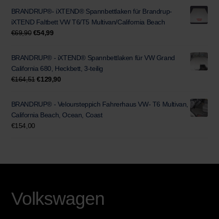
war:
ist:
BRANDRUP®- iXTEND® Spannbettlaken für Brandrup-
€52,00
€35,90.
iXTEND Faltbett VW T6/T5 Multivan/California Beach
Ursprünglicher
Aktueller
€
69,90
€
54,99
Preis
Preis
war:
ist:
BRANDRUP® - iXTEND® Spannbettlaken für VW Grand
€69,90
€54,99.
California 680, Heckbett, 3-teilig
Ursprünglicher
Aktueller
€
164,51
€
129,90
Preis
Preis
war:
ist:
BRANDRUP® - Veloursteppich Fahrerhaus VW- T6 Multivan,
€164,51
€129,90.
California Beach, Ocean, Coast
€
154,00
Volkswagen