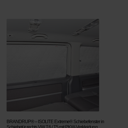
BRANDRUP® – ISOLITE Extreme® Schiebefenster in
Schiebetür rechts VW T6 / T5 mit PKW-Verkleidung