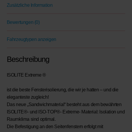
T5
Zusätzliche Information
mit
PKW-
Bewertungen (0)
Verkleidung
Menge
Fahrzeugtypen anzeigen
Beschreibung
ISOLITE Extreme ®
ist die beste Fensterisolierung, die wir je hatten – und die
eleganteste zugleich!
Das neue „Sandwichmaterial“ besteht aus dem bewährten
ISOLITE®- und ISO-TOP®- Extreme- Material: Isolation und
Raumklima sind optimal.
Die Befestigung an den Seitenfenstern erfolgt mit