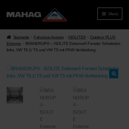
Menü
Startseite
Fahrzeug Aussen
ISOLITE®
Outdoor PLUS
Extreme
BRANDRUP® – ISOLITE Extreme® Fenster Schiebetür
links, VW T6.1/ T6 und VW T5 mit PKW-Verkleidung
rmenü
lappen