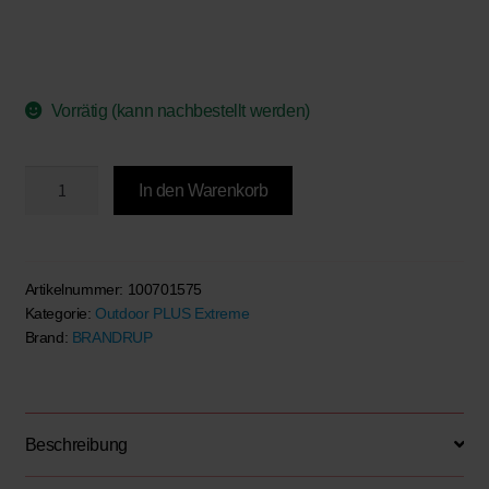
Vorrätig (kann nachbestellt werden)
BRANDRUP®
In den Warenkorb
-
ISOLITE
Extreme®
Fenster
Artikelnummer:
100701575
Kategorie:
Outdoor PLUS Extreme
Schiebetür
Brand:
BRANDRUP
links,
VW
T6.1/
T6
Beschreibung
und
VW