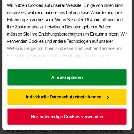
Radstand
Wir nutzen Cookies auf unserer Website. Einige von ihnen sind
In den Warenkorb
essenziell, während andere uns helfen, diese Website und Ihre
Erfahrung zu verbessern. Wenn Sie unter 16 Jahre alt sind und
Ihre Zustimmung zu freiwilligen Diensten geben möchten,
müssen Sie Ihre Erziehungsberechtigten um Erlaubnis bitten. Wir
verwenden Cookies und andere Technologien auf unserer
Ähnliche Produkte
Website. Einige von ihnen sind essenziell, während andere uns
helfen, diese Website und Ihre Erfahrung zu verbessern.
Personenbezogene Daten können verarbeitet werden (z. B. IP-
Adressen), z. B. für personalisierte Anzeigen und Inhalte oder
Anzeigen- und Inhaltsmessung. Weitere Informationen über die
Alle akzeptieren
Verwendung Ihrer Daten finden Sie in unserer
BRANDRUP® – ISOLITE Extreme® Seitenfenster (starr)
Datenschutzerklärung
. Sie können Ihre Auswahl jederzeit unter
Schiebetür rechts, VW T6.1/ T6 und VW T5 mit PKW-
Individuelle Datenschutzeinstellungen
Einstellungen
widerrufen oder anpassen.
Verkleidung
€
84,50
Nur notwendige Cookies verwenden
ISOLITE Extreme®
für Seitenfenster (starr) in Schiebetüre
rechts alle VW-T6.1/ T6 und VW-T5 mit PKW- Verkleidung