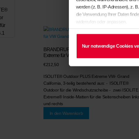
werden (z. B. IP-Adressen), z. B
die Verwendung Ihrer Daten finde
widerrufen oder anpassen.
Nur notwendige Cookies v
BRANDRUP® – ISOLITE® Outdoor PLUS
Extreme für VW Grand California
€
212,50
ISOLITE® Outdoor PLUS Extreme
VW- Grand
California, 3-teilig bestehend aus: - ISOLITE®
Outdoor für die Windschutzscheibe - zwei ISOLITE
Extreme® Inside-Matten für die Seitenscheiben link
und rechts
In den Warenkorb