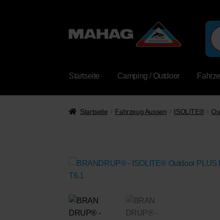
Pro
sea
Startseite
Camping / Outdoor
Fahrz
Startseite
Fahrzeug Aussen
ISOLITE®
Ou