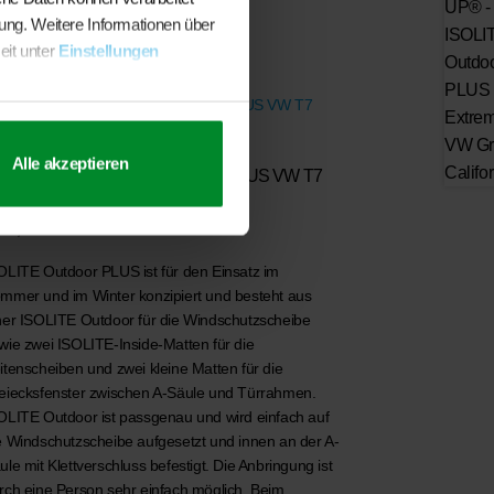
sung. Weitere Informationen über
eit unter
Einstellungen
Alle akzeptieren
RANDRUP® ISOLITE® Outdoor PLUS VW T7
ltivan
12,50
OLITE Outdoor PLUS ist für den Einsatz im
mmer und im Winter konzipiert und besteht aus
ner ISOLITE Outdoor für die Windschutzscheibe
wie zwei ISOLITE-Inside-Matten für die
itenscheiben und zwei kleine Matten für die
eiecksfenster zwischen A-Säule und Türrahmen.
OLITE Outdoor ist passgenau und wird einfach auf
e Windschutzscheibe aufgesetzt und innen an der A-
ule mit Klettverschluss befestigt. Die Anbringung ist
rch eine Person sehr einfach möglich. Beim