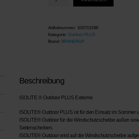
-
ISOLITE®
Outdoor
PLUS
Artikelnummer:
100701588
Kategorie:
Outdoor PLUS
Extreme
Brand:
BRANDRUP
für
VW
T6.1
Menge
Beschreibung
I
SOLITE ® Outdoor PLUS Extreme
ISOLITE® Outdoor PLUS ist für den Einsatz im Sommer un
ISOLITE® Outdoor für die Windschutzscheibe außen sowi
Seitenscheiben.
ISOLITE® Outdoor wird auf die Windschutzscheibe aufges