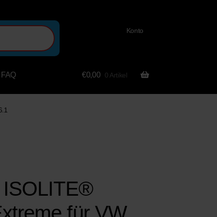
Konto
FAQ
€
0,00
0 Artikel
6.1
ISOLITE®
xtreme für VW