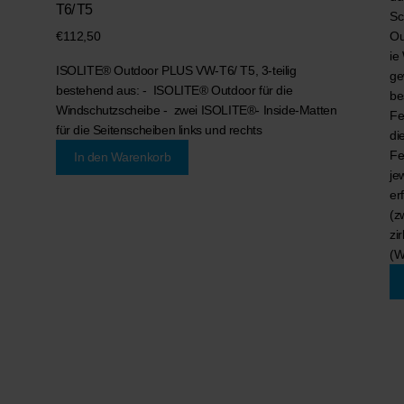
T6/ T5
Sc
€
112,50
Ou
ie
ISOLITE® Outdoor PLUS VW-T6/ T5, 3-teilig
ge
bestehend aus: - ISOLITE® Outdoor für die
be
Windschutzscheibe - zwei ISOLITE®- Inside-Matten
Fe
für die Seitenscheiben links und rechts
di
Fe
In den Warenkorb
je
er
(z
zi
(W