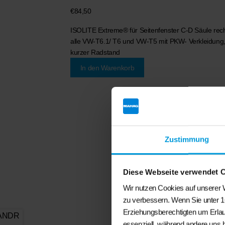
€
84,50
ISOLITE Extreme®
für Seitenfenster C-D Säule rec
alle VW-T6.1/ T6 und VW-T5 mit PKW- Verkleidung
kurzer Radstand
In den Warenkorb
Zustimmung
Diese Webseite verwendet 
Wir nutzen Cookies auf unserer W
zu verbessern. Wenn Sie unter 1
Erziehungsberechtigten um Erlau
essenziell, während andere uns 