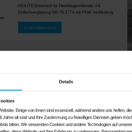
ISOLITE Extreme®
für Heckklappenfenster mit
Einfachverglasung VW-T6.1/ T6 mit PKW- Verkleidung
hts
,
In den Warenkorb
BR
Sä
T5
Details
€
8
IS
Sc
Cookies
PK
ebsite. Einige von ihnen sind essenziell, während andere uns helfen, di
6 Jahre alt sind und Ihre Zustimmung zu freiwilligen Diensten geben möc
bnis bitten. Wir verwenden Cookies und andere Technologien auf unserer
helfen, diese Website und Ihre Erfahrung zu verbessern. Personenbezog