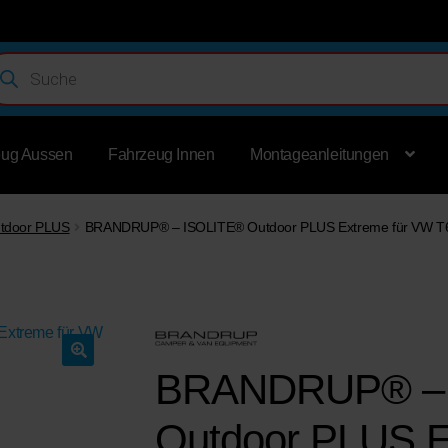
ducts
rch
eug Aussen
Fahrzeug Innen
Montageanleitungen
tdoor PLUS
BRANDRUP® – ISOLITE® Outdoor PLUS Extreme für VW T
BRANDRUP® – 
🔍
Outdoor PLUS E