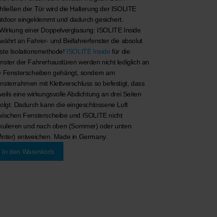
hließen der Tür wird die Halterung der ISOLITE
tdoor eingeklemmt und dadurch gesichert.
 Wirkung einer Doppelverglasung:
ISOLITE Inside
währt an Fahrer- und Beifahrerfenster die absolut
ste Isolationsmethode!
ISOLITE Inside
für die
nster der Fahrerhaustüren werden nicht lediglich an
e Fensterscheiben gehängt, sondern am
nsterrahmen mit Klettverschluss so befestigt, dass
weils eine wirkungsvolle Abdichtung an drei Seiten
folgt. Dadurch kann die eingeschlossene Luft
wischen Fensterscheibe und ISOLITE nicht
rkulieren und nach oben (Sommer) oder unten
inter) entweichen. Made in Germany.
In den Warenkorb