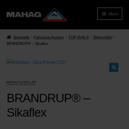
Menü
Startseite
Fahrzeug Aussen
TOP-RAIL®
Klebemittel
BRANDRUP® – Sikaflex
rmenü
BRANDRUP® –
lappen
Sikaflex