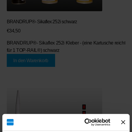
BRANDRUP®- Sikaflex 252i schwarz
€
34,50
BRANDRUP®- Sikaflex 252i Kleber - (eine Kartusche reicht
für 1 TOP-RAIL®) schwarz
In den Warenkorb