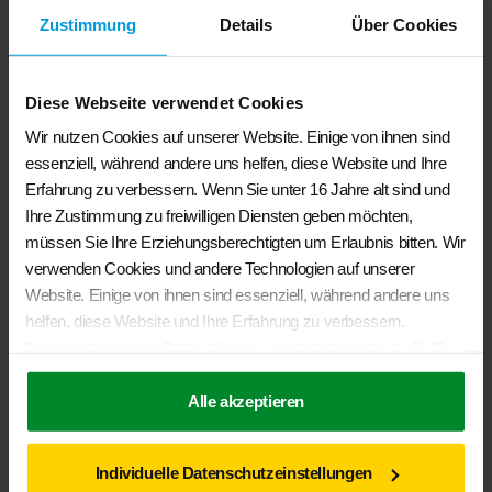
Zustimmung
Details
Über Cookies
Diese Webseite verwendet Cookies
Wir nutzen Cookies auf unserer Website. Einige von ihnen sind
essenziell, während andere uns helfen, diese Website und Ihre
Erfahrung zu verbessern. Wenn Sie unter 16 Jahre alt sind und
Ihre Zustimmung zu freiwilligen Diensten geben möchten,
BRANDRUP® – Sikaflex
müssen Sie Ihre Erziehungsberechtigten um Erlaubnis bitten. Wir
€
36,50
verwenden Cookies und andere Technologien auf unserer
Website. Einige von ihnen sind essenziell, während andere uns
Sika-Haftreiniger 205, 250 ml Werkstattmenge für ca. 30
helfen, diese Website und Ihre Erfahrung zu verbessern.
TOP-RAIL Montagen
Personenbezogene Daten können verarbeitet werden (z. B. IP-
Adressen), z. B. für personalisierte Anzeigen und Inhalte oder
In den Warenkorb
Anzeigen- und Inhaltsmessung. Weitere Informationen über die
Alle akzeptieren
Verwendung Ihrer Daten finden Sie in unserer
Datenschutzerklärung
. Sie können Ihre Auswahl jederzeit unter
Individuelle Datenschutzeinstellungen
Einstellungen
widerrufen oder anpassen.