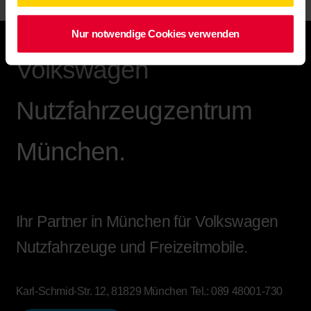
Nur notwendige Cookies verwenden
Volkswagen
Nutzfahrzeugzentrum
München.
Ihr Partner in München für Volkswagen
Nutzfahrzeuge und Freizeitmobile.
Karl-Schmid-Str. 12, 81829 München
Tel.:
089 48001-730