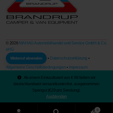
© 2026
MAHAG Automobilhandel und Service GmbH & Co.
oHG
Widerruf absenden
•
Datenschutzerklärung
•
Allgemeine Geschäftsbedingungen
•
Impressum
Ab einem Einkaufswert von € 99 liefern wir
deutschlandweit
versandkostenfrei
, ausgenommen
Sperrgut (€29 pro Sendung).
Ausblenden
Products
0