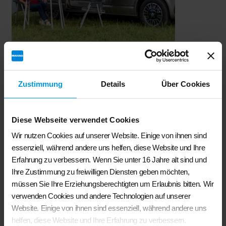
BRANDRUP® – Rollmarkisen- Seitenwand
€
178,50
Zustimmung
Details
Über Cookies
BRANDRUP®- Rollmarkisen-Seitenwand
für die original
Volkswagen VW T7/T6.1/ T6/ T5 California Markise 1- Stück
Diese Webseite verwendet Cookies
Design: Reflexsilver/Red Gold
Wir nutzen Cookies auf unserer Website. Einige von ihnen sind
In den Warenkorb
essenziell, während andere uns helfen, diese Website und Ihre
Erfahrung zu verbessern. Wenn Sie unter 16 Jahre alt sind und
Ihre Zustimmung zu freiwilligen Diensten geben möchten,
müssen Sie Ihre Erziehungsberechtigten um Erlaubnis bitten. Wir
verwenden Cookies und andere Technologien auf unserer
Website. Einige von ihnen sind essenziell, während andere uns
helfen, diese Website und Ihre Erfahrung zu verbessern.