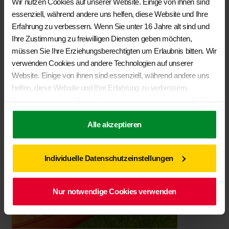
Wir nutzen Cookies auf unserer Website. Einige von ihnen sind
essenziell, während andere uns helfen, diese Website und Ihre
Erfahrung zu verbessern. Wenn Sie unter 16 Jahre alt sind und
Ihre Zustimmung zu freiwilligen Diensten geben möchten,
Ähnliche Produkte
müssen Sie Ihre Erziehungsberechtigten um Erlaubnis bitten. Wir
verwenden Cookies und andere Technologien auf unserer
Website. Einige von ihnen sind essenziell, während andere uns
helfen, diese Website und Ihre Erfahrung zu verbessern.
Personenbezogene Daten können verarbeitet werden (z. B. IP-
Adressen), z. B. für personalisierte Anzeigen und Inhalte oder
Anzeigen- und Inhaltsmessung. Weitere Informationen über die
Alle akzeptieren
Verwendung Ihrer Daten finden Sie in unserer
Datenschutzerklärung
. Sie können Ihre Auswahl jederzeit unter
Individuelle Datenschutzeinstellungen
Einstellungen
widerrufen oder anpassen.
Nur notwendige Cookies verwenden