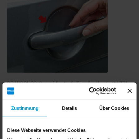
BRANDRUP®- Schutzfolien für die Türgriffmulden, für VW T7/
T6.1/ T6/ T5, Caddy transparent
€
38,50
Zustimmung
Details
Über Cookies
BRANDRUP® Schutzfolien transparent für 4 Türgriffmulden
VW T7/T6.1 / T6 / T5, VW Caddy 5 / 4 / 3
Diese Webseite verwendet Cookies
In den Warenkorb