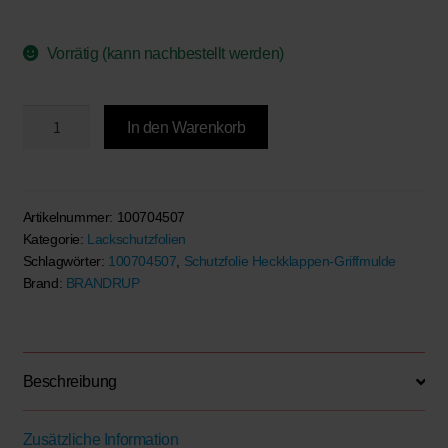
Vorrätig (kann nachbestellt werden)
BRANDRUP®
In den Warenkorb
-
Schutzfolie
für
die
Artikelnummer:
100704507
Kategorie:
Lackschutzfolien
Heckklappen-
Schlagwörter:
100704507
,
Schutzfolie Heckklappen-Griffmulde
Griffmulde
Brand:
BRANDRUP
VW
T6.1/T6,
Caddy
5/4,
Beschreibung
transparent
Menge
Zusätzliche Information