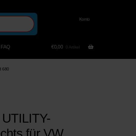
Konto
FAQ
€
0,00
0 Artikel
d 680
UTILITY-
chts für VW