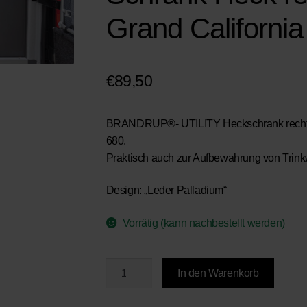
Grand Californi
€
89,50
BRANDRUP®- UTILITY Heckschrank rechts ,
680.
Praktisch auch zur Aufbewahrung von Tri
Design: „Leder Palladium“
Vorrätig (kann nachbestellt werden)
BRANDRUP®
In den Warenkorb
-
UTILITY-