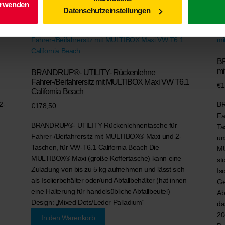
Ähnliche Produkte
erwenden
Datenschutzeinstellungen
BR
mi
BRANDRUP®- UTILITY- Rückenlehne
Fahrer-/Beifahrersitz mit MULTIBOX Maxi VW T6.1
€
1
California Beach
2-
BR
€
178,50
Fa
BRANDRUP®- UTILITY Rückenlehnentasche für
Ta
Fahrer-/Beifahrersitz mit MULTIBOX® Maxi und 2-
un
Taschen, für VW-T6.1 California Beach Die
MU
MULTIBOX® Maxi (große Koffertasche) kann eine
st
Zuladung von bis zu 5 kg aufnehmen und lässt sich
Is
als Isolierbehälter oder/und Abfallbehälter (hat innen
Ge
eine Halterung für handelsübliche Abfallbeutel)
Ab
Design: „Mixed Dots/Leder Palladium“
da
20
In den Warenkorb