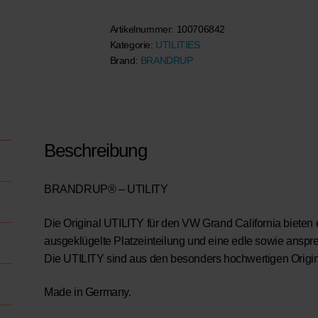
Schrank
Heck
Artikelnummer:
100706842
Kategorie:
UTILITIES
rechts
Brand:
BRANDRUP
für
VW
Grand
California
600
Beschreibung
und
680
Menge
BRANDRUP® – UTILITY
Die Original UTILITY für den VW Grand California biete
ausgeklügelte Platzeinteilung und eine edle sowie ansp
Die UTILITY sind aus den besonders hochwertigen Origina
Made in Germany.