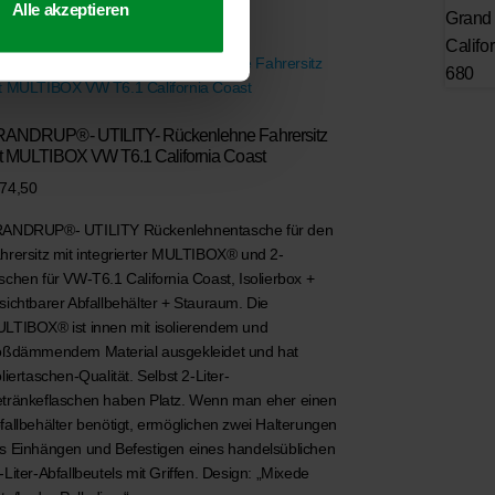
Alle akzeptieren
ANDRUP®- UTILITY- Rückenlehne Fahrersitz
t MULTIBOX VW T6.1 California Coast
74,50
ANDRUP®- UTILITY Rückenlehnentasche für den
hrersitz mit integrierter MULTIBOX® und 2-
schen für VW-T6.1 California Coast, Isolierbox +
sichtbarer Abfallbehälter + Stauraum. Die
LTIBOX® ist innen mit isolierendem und
oßdämmendem Material ausgekleidet und hat
oliertaschen-Qualität. Selbst 2-Liter-
tränkeflaschen haben Platz. Wenn man eher einen
fallbehälter benötigt, ermöglichen zwei Halterungen
s Einhängen und Befestigen eines handelsüblichen
-Liter-Abfallbeutels mit Griffen. Design: „Mixede