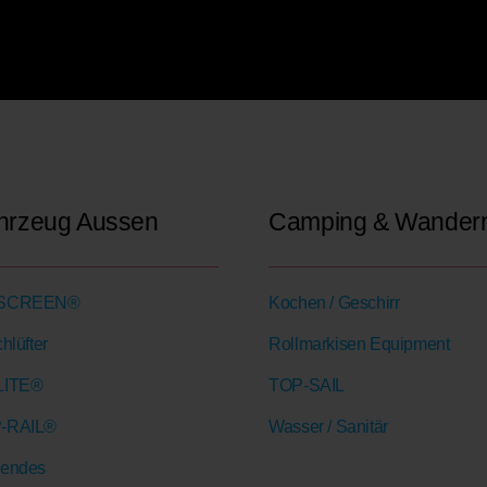
hrzeug Aussen
Camping & Wander
RSCREEN®
Kochen / Geschirr
chlüfter
Rollmarkisen Equipment
LITE®
TOP-SAIL
-RAIL®
Wasser / Sanitär
gendes