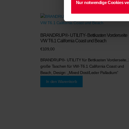
Nur notwendige Cookies v
BRANDRUP®- UTILITY- Bettkasten Vorderseite
VW T6.1 California Coast und Beach
€
109,00
BRANDRUP®- UTILITY für Bettkasten Vorderseite, 
große Taschen für VW-T6.1 California Coast und
Beach, Design: „Mixed Dost/Leder Palladium“
In den Warenkorb