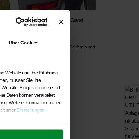
RANDRUP® – MULTIBOX® für VW Grand
lifornia Fahrerhaustür links
9,50
Über Cookies
ANDRUP® MULTIBOX® VW- Grand California und
-Crafter ab Modell 2017 für die linke
hrerhaustüre Volumen: ca. 3,77 Liter
In den Warenkorb
ese Website und Ihre Erfahrung
hten, müssen Sie Ihre
 Website. Einige von ihnen sind
ene Daten können verarbeitet
sung. Weitere Informationen über
eit unter
Einstellungen