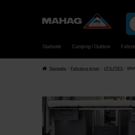
Pro
sea
Startseite
Camping / Outdoor
Fahrz
Startseite
Fahrzeug Innen
UTILITIES
BRA