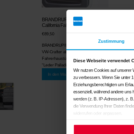
BRANDRUP® – MULTIBOX® für VW Grand
California Fahrerhaustür rechts
€
89,50
Zustimmung
BRANDRUP® MULTIBOX® VW- Grand California u
VW-Crafter ab Modell 2017 für die rechte
Fahrerhaustüre Volumen: ca. 3,77 Liter Design:
Diese Webseite verwendet 
“Leder Palladium”
Wir nutzen Cookies auf unserer W
In den Warenkorb
zu verbessern. Wenn Sie unter 1
Erziehungsberechtigten um Erlau
essenziell, während andere uns 
werden (z. B. IP-Adressen), z. B
die Verwendung Ihrer Daten finde
widerrufen oder anpassen.