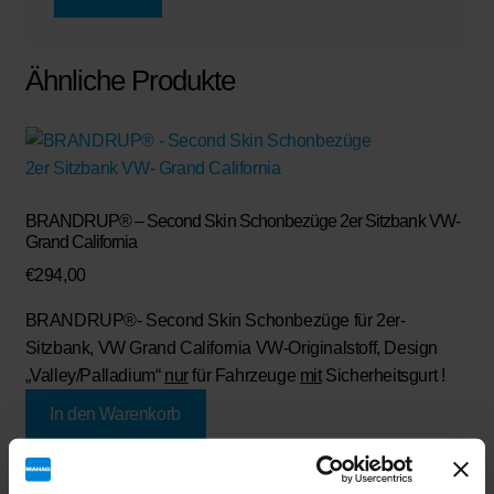
Ähnliche Produkte
BRANDRUP® – Second Skin Schonbezüge 2er Sitzbank VW-
Grand California
€
294,00
BRANDRUP®
- Second Skin Schonbezüge für 2er-
Sitzbank, VW Grand California VW-Originalstoff, Design
„Valley/Palladium“
nur
für Fahrzeuge
mit
Sicherheitsgurt !
In den Warenkorb