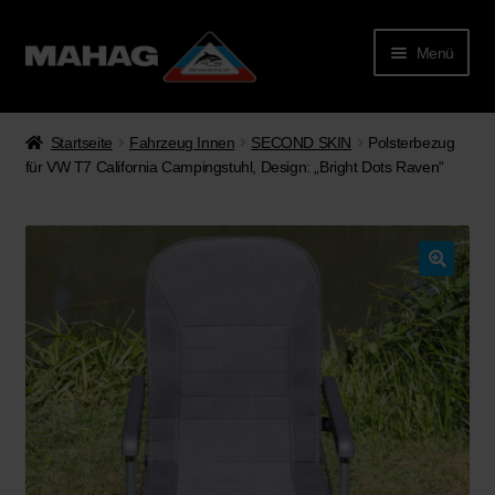
Menü
Startseite
Fahrzeug Innen
SECOND SKIN
Polsterbezug
für VW T7 California Campingstuhl, Design: „Bright Dots Raven“
🔍
rmenü
lappen