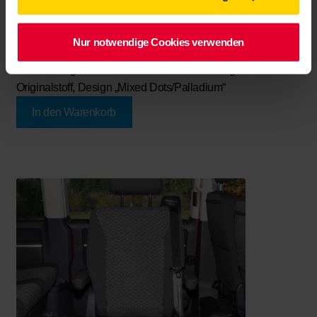
BRANDRUP®
- Second Skin Schonbezüge
Fahrerhaussitze mit Seitenairbag,, VW T6.1/ T6 California
Nur notwendige Cookies verwenden
Ocean und Coast, Fahrer- und Beifahrersitz, komplett, nur
für Fahrzeugsitze ohne elektrische Einstellung VW-
Originalstoff, Design „Mixed Dots/Palladium“
In den Warenkorb