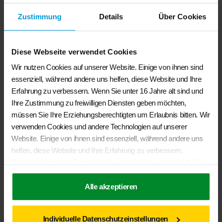
Zustimmung
Details
Über Cookies
Diese Webseite verwendet Cookies
Wir nutzen Cookies auf unserer Website. Einige von ihnen sind
essenziell, während andere uns helfen, diese Website und Ihre
Erfahrung zu verbessern. Wenn Sie unter 16 Jahre alt sind und
Ihre Zustimmung zu freiwilligen Diensten geben möchten,
müssen Sie Ihre Erziehungsberechtigten um Erlaubnis bitten. Wir
verwenden Cookies und andere Technologien auf unserer
Website. Einige von ihnen sind essenziell, während andere uns
helfen, diese Website und Ihre Erfahrung zu verbessern.
Personenbezogene Daten können verarbeitet werden (z. B. IP-
Adressen), z. B. für personalisierte Anzeigen und Inhalte oder
Anzeigen- und Inhaltsmessung. Weitere Informationen über die
Alle akzeptieren
BRANDRUP®-Second Skin® Schonbezüge Fahrerhaussitze
Verwendung Ihrer Daten finden Sie in unserer
VW T6.1/ T6 California Ocean und Coast
Datenschutzerklärung
. Sie können Ihre Auswahl jederzeit unter
€
398,00
Individuelle Datenschutzeinstellungen
Einstellungen
widerrufen oder anpassen.