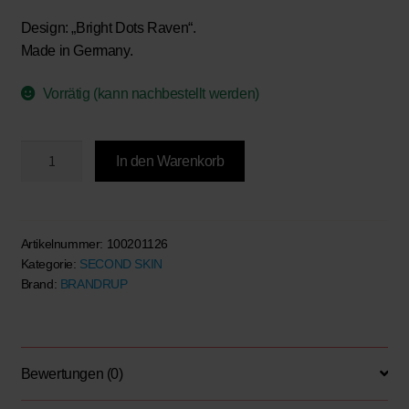
Design:
„Bright Dots Raven“.
Made in Germany.
Vorrätig (kann nachbestellt werden)
Polsterbezug
In den Warenkorb
für
VW
T7
California
Artikelnummer:
100201126
Kategorie:
SECOND SKIN
Campingstuhl,
Brand:
BRANDRUP
Design:
"Bright
Dots
Raven"
Bewertungen (0)
Menge