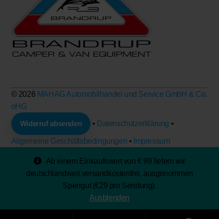
© 2026
MAHAG Automobilhandel und Service GmbH & Co.
oHG
Widerruf absenden
•
Datenschutzerklärung
•
Allgemeine Geschäftsbedingungen
•
Impressum
Ab einem Einkaufswert von € 99 liefern wir
deutschlandweit
versandkostenfrei
, ausgenommen
Sperrgut (€29 pro Sendung).
Ausblenden