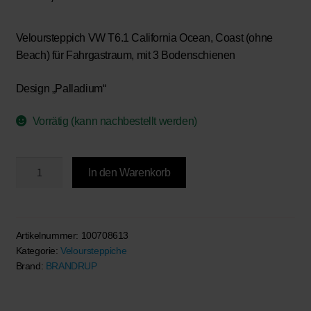
Veloursteppich VW T6.1 California Ocean, Coast (ohne
Beach) für Fahrgastraum, mit 3 Bodenschienen
Design „Palladium“
Vorrätig (kann nachbestellt werden)
BRANDRUP®
In den Warenkorb
–
Veloursteppich
Fahrgastraum,
3
Artikelnummer:
100708613
Kategorie:
Veloursteppiche
Bodenschienen,
Brand:
BRANDRUP
VW
T6.1
California