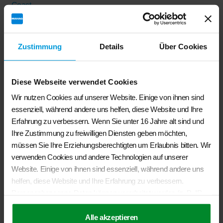
BRANDRUP® – Veloursteppich Heckladeraum VW T6.1
California Ocean und Coast
Zustimmung
Details
Über Cookies
€
65,00
Veloursteppich VW T6.1 California Ocean, Coast (ohne
Diese Webseite verwendet Cookies
Beach) für den Heckladeraum Design "Palladium"
Wir nutzen Cookies auf unserer Website. Einige von ihnen sind
In den Warenkorb
essenziell, während andere uns helfen, diese Website und Ihre
Erfahrung zu verbessern. Wenn Sie unter 16 Jahre alt sind und
Ihre Zustimmung zu freiwilligen Diensten geben möchten,
müssen Sie Ihre Erziehungsberechtigten um Erlaubnis bitten. Wir
Ähnliche Produkte
verwenden Cookies und andere Technologien auf unserer
Website. Einige von ihnen sind essenziell, während andere uns
helfen, diese Website und Ihre Erfahrung zu verbessern.
Personenbezogene Daten können verarbeitet werden (z. B. IP-
Adressen), z. B. für personalisierte Anzeigen und Inhalte oder
Anzeigen- und Inhaltsmessung. Weitere Informationen über die
Alle akzeptieren