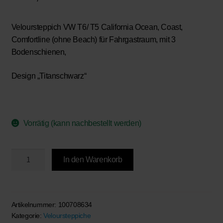
Veloursteppich VW T6/ T5 California Ocean, Coast,
Comfortline (ohne Beach) für Fahrgastraum, mit 3
Bodenschienen,
Design „Titanschwarz“
Vorrätig (kann nachbestellt werden)
BRANDRUP®
In den Warenkorb
-
Veloursteppich
Fahrgastraum,
3
Artikelnummer:
100708634
Kategorie:
Veloursteppiche
Bodenschienen,