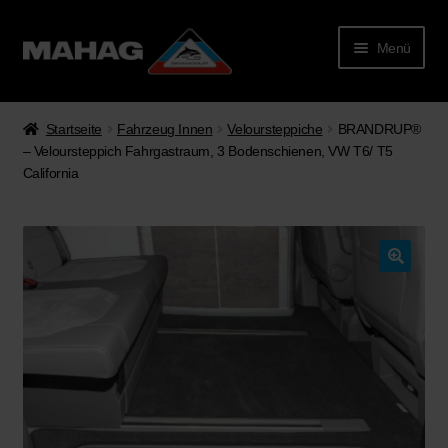
Menü
Startseite
Fahrzeug Innen
Veloursteppiche
BRANDRUP®
– Veloursteppich Fahrgastraum, 3 Bodenschienen, VW T6/ T5
California
🔍
rmenü
lappen