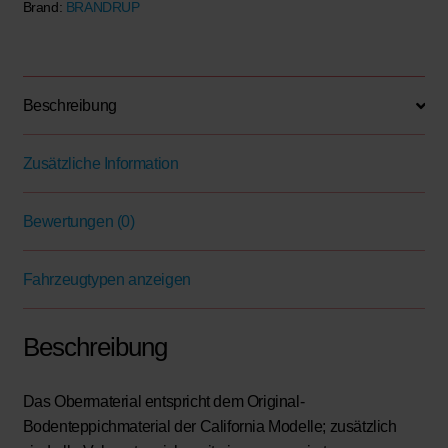
Brand:
BRANDRUP
VW
T6/
T5
California
Beschreibung
Menge
Zusätzliche Information
Bewertungen (0)
Fahrzeugtypen anzeigen
Beschreibung
Das Obermaterial entspricht dem Original-
Bodenteppichmaterial der California Modelle; zusätzlich